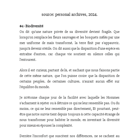
source: personal archives, 2024.
#4
 - Biodiversité
On dit qu’une nature privée de sa diversité devient fragile. Que 
lorsqu’on remplace les fleurs sauvages et les bosquets mêlés par une 
mer uniforme de maïs transformé, la terre finit par s’appauvrir, 
jusqu’à devenir stérile. On dit aussi que la disparition d’une espèce en 
entraîne d’autres, car chaque vie soutient en silence celles qui 
l’entourent.
Alors il est curieux, partant de là, et sachant que nous faisons partie 
de cette même nature, que l’on puisse croire que la disparition de 
certains peuples, de certaines cultures, n’aurait aucun effet sur 
l’équilibre du monde.
Je m’étonne chaque jour de la facilité avec laquelle les Hommes 
s’acharnent à rejeter ou à détruire ce qui ne leur ressemble pas. Ou du 
moins, ce qui ne leur ressemble pas directement
.
 Et
 pourtant, peut-
être que notre survie tient depuis toujours à cette capacité étrange de 
nous transformer pour habiter le monde, en inventant la diversité 
pour mieux en épouser la complexité.
Derrière l’inconfort que suscitent nos différences, ne se cachent au 