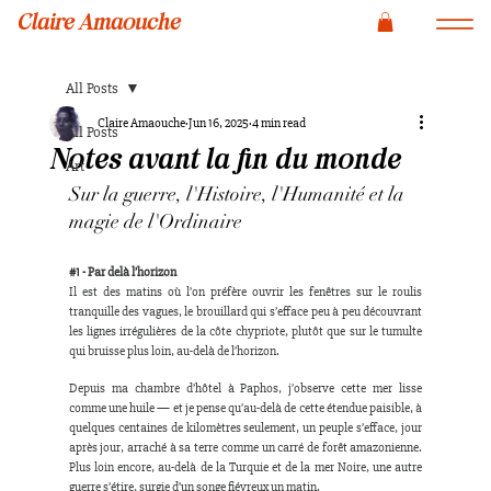
Claire Amaouche
All Posts
Claire Amaouche
Jun 16, 2025
4 min read
All Posts
Notes avant la fin du monde
Art
Sur la guerre, l'Histoire, l'Humanité et la 
magie de l'Ordinaire
#1
 - Par delà l’horizon
Il est des matins où l’on préfère ouvrir les fenêtres sur le roulis 
tranquille des vagues, le brouillard qui s’efface peu à peu découvrant 
les lignes irrégulières de la côte chypriote, plutôt que sur le tumulte 
qui bruisse plus loin, au-delà de l’horizon.
Depuis ma chambre d’hôtel à Paphos, j’observe cette mer lisse 
comme une huile — et je pense qu’au-delà de cette étendue paisible, à 
quelques centaines de kilomètres seulement, un peuple s’efface, jour 
après jour, arraché à sa terre comme un carré de forêt amazonienne. 
Plus loin encore, au-delà de la Turquie et de la mer Noire, une autre 
guerre s’étire, surgie d’un songe fiévreux un matin.