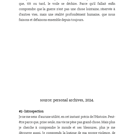
que, tôt ou tard, le voile se déchire. Parce qu’il fallait enfin 
comprendre que la guerre n’est pas une chose lointaine, réservée à 
d’autres vies, mais une réalité profondément humaine, que nous 
faisons et défaisons ensemble depuis toujours.
source: personal archives, 2024.
#3
 - Introspection
Je ne me sens d’aucune utilité, en cet instant précis de l’Histoire. Peut-
être parce que, prise seule, ma vie ne pèse pas grand-chose. Mais plus 
je cherche à comprendre le monde et ses blessures, plus je me 
découvre aussi. Je comprends la logique de ma propre violence, de 