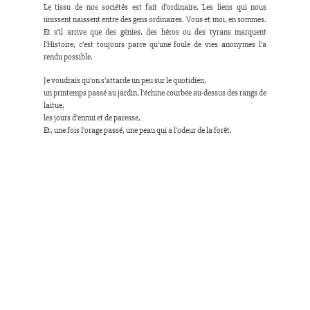
Le tissu de nos sociétés est fait d’ordinaire. Les liens qui nous 
unissent naissent entre des gens ordinaires. Vous et moi, en sommes. 
Et s’il arrive que des génies, des héros ou des tyrans marquent 
l’Histoire, c’est toujours parce qu’une foule de vies anonymes l’a 
rendu possible.
Je voudrais qu’on s’attarde un peu sur le quotidien, 
un printemps passé au jardin, l’échine courbée au-dessus des rangs de 
laitue, 
les jours d’ennui et de paresse, 
Et, une fois l’orage passé, une peau qui a l’odeur de la forêt.