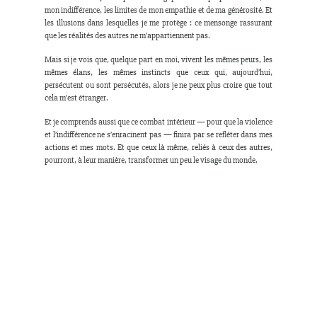
mon indifférence, les limites de mon empathie et de ma générosité. Et 
les illusions dans lesquelles je me protège : ce mensonge rassurant 
que les réalités des autres ne m’appartiennent pas.
Mais si je vois que, quelque part en moi, vivent les mêmes peurs, les 
mêmes élans, les mêmes instincts que ceux qui, aujourd’hui, 
persécutent ou sont persécutés, alors je ne peux plus croire que tout 
cela m’est étranger.
Et je comprends aussi que ce combat intérieur — pour que la violence 
et l’indifférence ne s’enracinent pas — finira par se refléter dans mes 
actions et mes mots. Et que ceux là même, reliés à ceux des autres, 
pourront, à leur manière, transformer un peu le visage du monde.