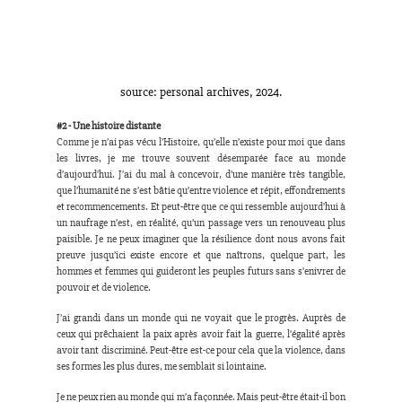
source: personal archives, 2024.
#2
 - Une histoire distante
Comme je n’ai pas vécu l’Histoire, qu’elle n’existe pour moi que dans 
les livres, je me trouve souvent désemparée face au monde 
d’aujourd’hui. J’ai du mal à concevoir, d’une manière très tangible, 
que l’humanité ne s’est bâtie qu’entre violence et répit, effondrements 
et recommencements. Et peut-être que ce qui ressemble aujourd’hui à 
un naufrage n’est, en réalité, qu’un passage vers un renouveau plus 
paisible. Je ne peux imaginer que la résilience dont nous avons fait 
preuve jusqu’ici existe encore et que naîtrons, quelque part, les 
hommes et femmes qui guideront les peuples futurs sans s’enivrer de 
pouvoir et de violence.
J’ai grandi dans un monde qui ne voyait que le progrès. Auprès de 
ceux qui prêchaient la paix après avoir fait la guerre, l’égalité après 
avoir tant discriminé. Peut-être est-ce pour cela que la violence, dans 
ses formes les plus dures, me semblait si lointaine.
Je ne peux rien au monde qui m’a façonnée. Mais peut-être était-il bon 